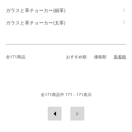
カテゴリー一覧
ガラスと革チョーカー(細革)
ガラスと革チョーカー(太革)
全171商品
おすすめ順
価格順
新着順
全
171
商品中
171 - 171
表示