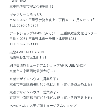
ICHISHINA
三重県伊勢市宇治今在家町18
ギャラリーしろちどり
〒516-0073 三重県伊勢市吹上１丁目４－７ 足立ビル 1F
TEL 0596-64-8951
アートショップMikke（みっけ）| 三重県総合文化センター
〒514-0061 三重県津市一身田上津部田1234
TEL 059-233-1111
黒壁AMISU４SEASON
滋賀県長浜市元浜町8-16
細見美術館ミュージアムショップARTCUBE SHOP
京都市左京区岡崎最勝寺町6-3
京都デザインハウス
（営業終了）
京都市中京区福長町105 俄ビル1F（富小路通三条上る）
京都デザインハウス
（営業終了）
京都市中京区福長町105 俄ビル1F（富小路通三条上る）
あべのハルカス美術館ミュージアムショップ