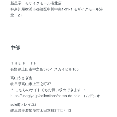
新星堂 モザイクモール港北店
神奈川県横浜市都筑区中川中央1-31-1 モザイクモール港
北 2Ｆ
中部
ＴＨＥ ＰＩＴＨ
長野県上田市中之条576-1 スカイビル105
高山うさぎ舎
岐阜県高山市上三之町37
＊ こちらのサイトでもお買い求めできます →
https://usagiya.jp/collections/comb-de-shio-コムデシオ
soleil(ソレイユ)
岐阜県美濃加茂市太田本町3丁目4-13