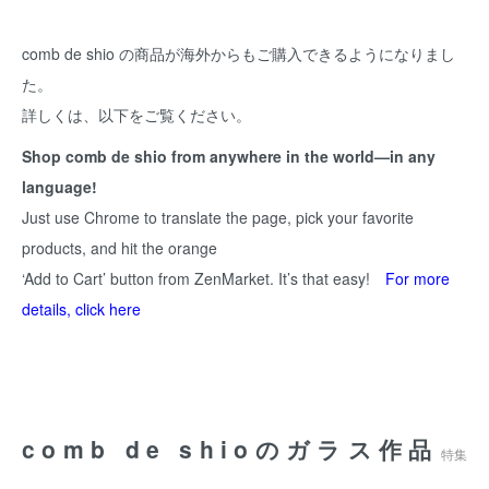
comb de shio の商品が海外からもご購入できるようになりまし
た。
詳しくは、以下をご覧ください。
Shop comb de shio from anywhere in the world—in any
language!
Just use Chrome to translate the page, pick your favorite
products, and hit the orange
‘Add to Cart’ button from ZenMarket. It’s that easy!
For more
details, click here
comb de shioのガラス作品
特集