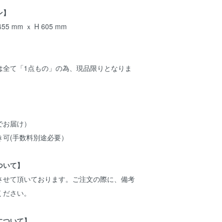
ン】
5 mm ｘ H 605 mm
は全て「1点もの」の為、現品限りとなりま
でお届け）
き可(手数料別途必要）
ついて】
させて頂いております。ご注文の際に、備考
ください。
について】