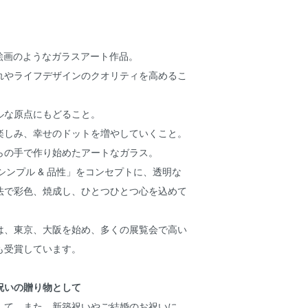
、絵画のようなガラスアート作品。
れやライフデザインのクオリティを高めるこ
ルな原点にもどること。
楽しみ、幸せのドットを増やしていくこと。
らの手で作り始めたアートなガラス。
nity – シンプル & 品性」をコンセプトに、透明な
法で彩色、焼成し、ひとつひとつ心を込めて
は、東京、大阪を始め、多くの展覧会で高い
も受賞しています。
祝いの贈り物として
して、また、新築祝いやご結婚のお祝いに