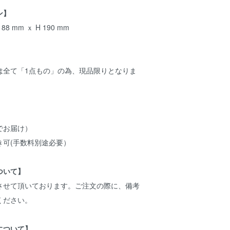
ン】
8 mm ｘ H 190 mm
は全て「1点もの」の為、現品限りとなりま
でお届け）
き可(手数料別途必要）
ついて】
させて頂いております。ご注文の際に、備考
ください。
について】