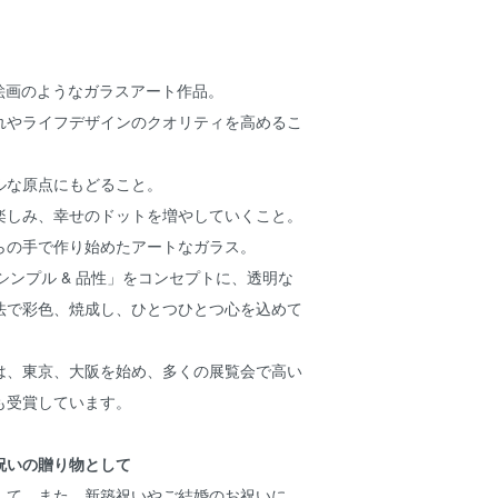
、絵画のようなガラスアート作品。
れやライフデザインのクオリティを高めるこ
ルな原点にもどること。
楽しみ、幸せのドットを増やしていくこと。
らの手で作り始めたアートなガラス。
nity – シンプル & 品性」をコンセプトに、透明な
法で彩色、焼成し、ひとつひとつ心を込めて
は、東京、大阪を始め、多くの展覧会で高い
も受賞しています。
祝いの贈り物として
して、また、新築祝いやご結婚のお祝いに