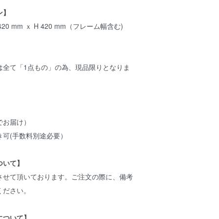
ン】
0 mm ｘ H 420 mm（フレーム幅含む)
は全て「1点もの」の為、現品限りとなりま
でお届け）
き可(手数料別途必要）
ついて】
させて頂いております。ご注文の際に、備考
ください。
について】