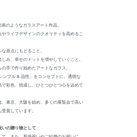
、絵画のようなガラスアート作品。
れやライフデザインのクオリティを高めるこ
ルな原点にもどること。
楽しみ、幸せのドットを増やしていくこと。
らの手で作り始めたアートなガラス。
nity – シンプル & 品性」をコンセプトに、透明な
法で彩色、焼成し、ひとつひとつ心を込めて
は、東京、大阪を始め、多くの展覧会で高い
も受賞しています。
祝いの贈り物として
して、また、新築祝いやご結婚のお祝いに