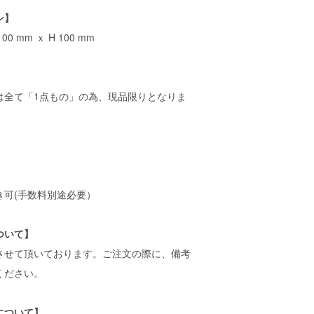
ン】
0 mm ｘ H 100 mm
は全て「1点もの」の為、現品限りとなりま
き可(手数料別途必要）
ついて】
させて頂いております。ご注文の際に、備考
ください。
について】