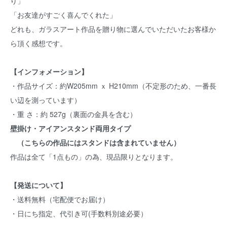
り」
「お友達がすごく喜んでくれた」
どれも、ガラスアート作品を贈り物に選んでいただいたお客様か
ら頂く感想です。
【インフォメーション】
・作品サイズ：約W205mm ｘ H210mm（不定形のため、一番長
い辺を測っています）
・重 さ：約 527g（裏面の金具を含む）
壁掛け・アイアンスタンド両用タイプ
（こちらの作品にはスタンドは含まれていません）
作品は全て「1点もの」の為、現品限りとなります。
【発送について】
・送料無料（宅配便でお届け）
・日にち指定、代引き可(手数料別途必要）