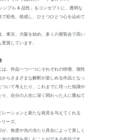
nity – シンプル & 品性」をコンセプトに、透明な
法で彩色、焼成し、ひとつひとつ心を込めて
は、東京、大阪を始め、多くの展覧会で高い
も受賞しています。
徴
には、作品一つ一つにそれぞれの特徴、個性
点からさまざまな解釈が楽しめる作品となっ
について考えたり、これまでに培った知識や
たり、自分の人生に深く関わった人に重ねて
ピレーションと新たな発見を与えてくれる
」シリーズ。
影が、角度や光の当たり具合によって美しく
と光の表情を楽しむことができる作品です。