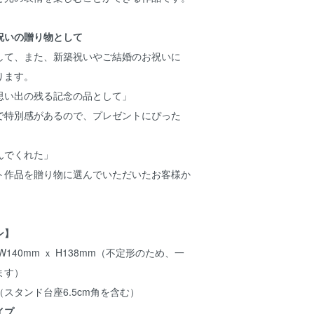
祝いの贈り物として
して、また、新築祝いやご結婚のお祝いに
ります。
思い出の残る記念の品として」
で特別感があるので、プレゼントにぴった
んでくれた」
ト作品を贈り物に選んでいただいたお客様か
ン】
140mm ｘ H138mm（不定形のため、一
ます）
m（スタンド台座6.5cm角を含む）
イプ