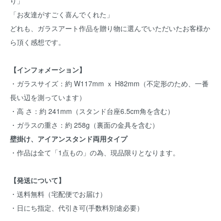
り」
「お友達がすごく喜んでくれた」
どれも、ガラスアート作品を贈り物に選んでいただいたお客様か
ら頂く感想です。
【インフォメーション】
・ガラスサイズ：約 W117mm ｘ H82mm（不定形のため、一番
長い辺を測っています）
・高 さ：約 241mm（スタンド台座6.5cm角を含む）
・ガラスの重さ：約 258g（裏面の金具を含む）
壁掛け、アイアンスタンド両用タイプ
・作品は全て「1点もの」の為、現品限りとなります。
【発送について】
・送料無料（宅配便でお届け）
・日にち指定、代引き可(手数料別途必要）