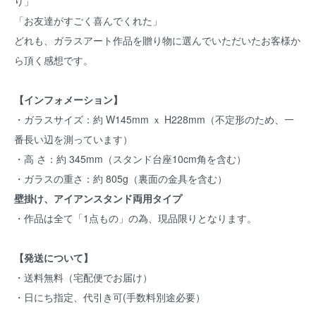
り」
「お友達がすごく喜んでくれた」
どれも、ガラスアート作品を贈り物に選んでいただいたお客様か
ら頂く感想です。
【インフォメーション】
・ガラスサイズ：約 W145mm ｘ H228mm（不定形のため、一
番長い辺を測っています）
・高 さ：約 345mm（スタンド台座10cm角を含む）
・ガラスの重さ：約 805g（裏面の金具を含む）
壁掛け、アイアンスタンド両用タイプ
・作品は全て「1点もの」の為、現品限りとなります。
【発送について】
・送料無料（宅配便でお届け）
・日にち指定、代引き可(手数料別途必要）