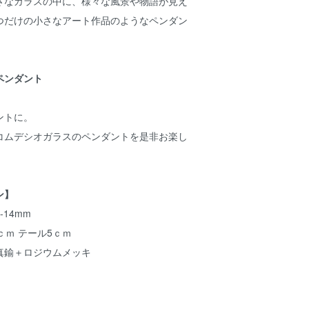
さなガラスの中に、様々な風景や物語が見え
つだけの小さなアート作品のようなペンダン
ペンダント
ントに。
コムデシオガラスのペンダントを是非お楽し
ン】
14mm
ｃｍ テール5ｃｍ
真鍮＋ロジウムメッキ