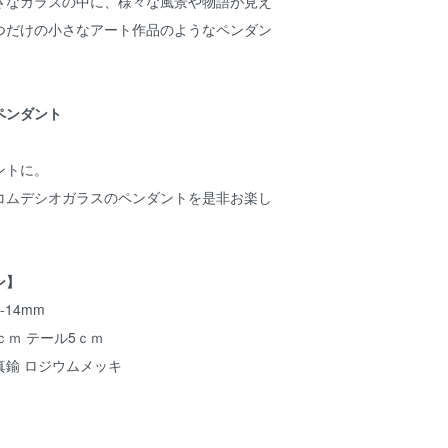
さなガラスの中に、様々な風景や物語が見え
つだけの小さなアート作品のようなペンダン
ペンダント
ントに。
コムデシオガラスのペンダントを是非お楽し
ン】
14mm
ｃｍ テール5ｃｍ
真鍮 ロジウムメッキ