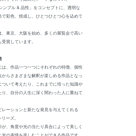
nity – シンプル & 品性」をコンセプトに、透明な
法で彩色、焼成し、ひとつひとつ心を込めて
は、東京、大阪を始め、多くの展覧会で高い
も受賞しています。
徴
には、作品一つ一つにそれぞれの特徴、個性
点からさまざまな解釈が楽しめる作品となっ
について考えたり、これまでに培った知識や
たり、自分の人生に深く関わった人に重ねて
ピレーションと新たな発見を与えてくれる
」シリーズ。
影が、角度や光の当たり具合によって美しく
と光の表情を楽しむことができる作品です。