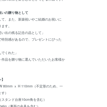
祝いの贈り物として
して、また、新築祝いやご結婚のお祝いに
ります。
思い出の残る記念の品として」
で特別感があるので、プレゼントにぴった
んでくれた」
ト作品を贈り物に選んでいただいたお客様か
ン】
 80mm ｘ H 110mm（不定形のため、一
ます）
m（スタンド台座10cm角を含む）
246g（裏面の金具を含む）