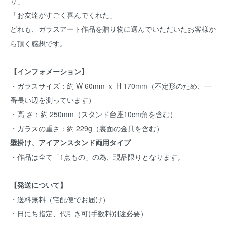
り」
「お友達がすごく喜んでくれた」
どれも、ガラスアート作品を贈り物に選んでいただいたお客様か
ら頂く感想です。
【インフォメーション】
・ガラスサイズ：約 W 60mm ｘ H 170mm（不定形のため、一
番長い辺を測っています）
・高 さ：約 250mm（スタンド台座10cm角を含む）
・ガラスの重さ：約 229g（裏面の金具を含む）
壁掛け、アイアンスタンド両用タイプ
・作品は全て「1点もの」の為、現品限りとなります。
【発送について】
・送料無料（宅配便でお届け）
・日にち指定、代引き可(手数料別途必要）