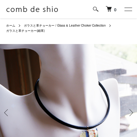
0
ホーム
ガラスと革チョーカー / Glass & Leather Choker Collection
ガラスと革チョーカー(細革)