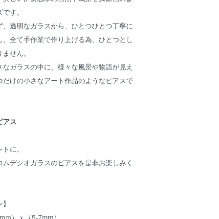
ズです。
ず、透明なガラスから、ひとつひとつ丁寧に
し、全て手作業で作り上げる為、ひとつとし
りません。
さなガラスの中に、様々な風景や物語が見え
つだけの小さなアート作品のようなピアスで
ピアス
ントに。
コムデシオガラスのピアスを是非お楽しみく
ン】
mm）ｘ（5-7mm）