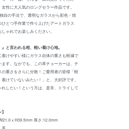
」女性に大人気のロングセラー作品です。
が、独自の手法で、透明なガラスから彩色・焼
つひとつ手作業で作り上げたアートガラス
おしゃれでお楽しみください。
！』と言われる程、軽い着け心地。
に着けやすい様にガラス自体の重さも軽減で
います。なかでも、この革チョーカーは、チ
スの重さをさらに分散！ご愛用者の皆様「軽
！着けていないみたい！」と、大好評です。
ゃれしたい！という方は、是非、トライして
ン】
.0ｘH39.5mm 厚さ:12.0mm
：革