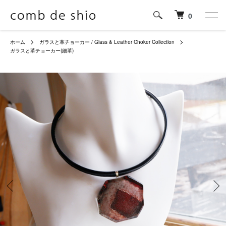
0
ホーム
ガラスと革チョーカー / Glass & Leather Choker Collection
ガラスと革チョーカー(細革)