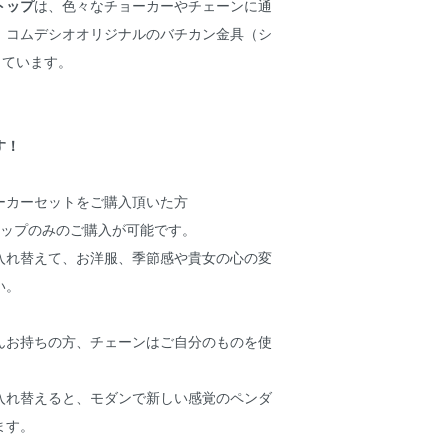
トップ
は、色々なチョーカーやチェーンに通
、コムデシオオリジナルのバチカン金具（シ
しています。
す！
ーカーセットをご購入頂いた方
トップのみのご購入が可能です。
入れ替えて、お洋服、季節感や貴女の心の変
い。
んお持ちの方、チェーンはご自分のものを使
入れ替えると、モダンで新しい感覚のペンダ
ます。