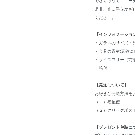
でさりげなく、アー
是非、光に手をかざ
ください。
【インフォメーショ
・ガラスのサイズ：約W2
・金具の素材:真鍮
・サイズフリー（前
・箱付
【発送について】
お好きな発送方法を
（１）宅配便
（２）クリックポス
【プレゼント包装に