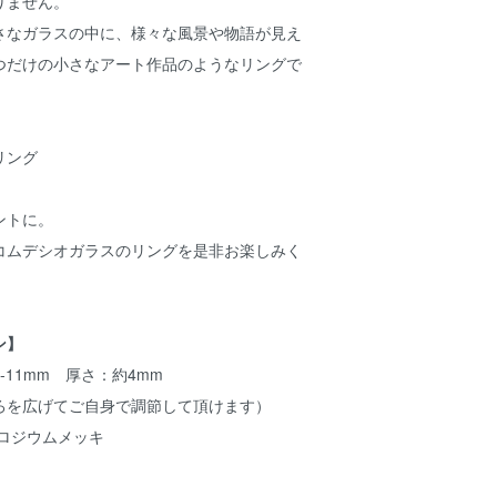
りません。
さなガラスの中に、様々な風景や物語が見え
つだけの小さなアート作品のようなリングで
リング
ントに。
コムデシオガラスのリングを是非お楽しみく
ン】
-11mm 厚さ：約4mm
ろを広げてご自身で調節して頂けます）
 ロジウムメッキ