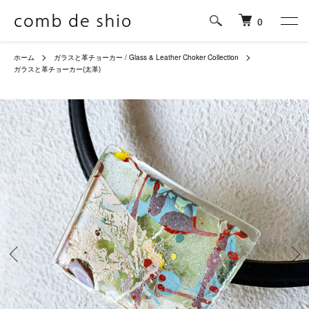
0
ホーム
ガラスと革チョーカー / Glass & Leather Choker Collection
ガラスと革チョーカー(太革)