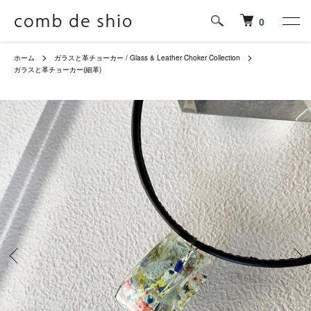
0
ホーム
ガラスと革チョーカー / Glass & Leather Choker Collection
ガラスと革チョーカー(細革)