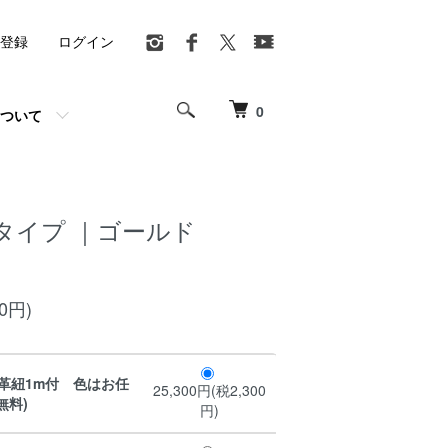
登録
ログイン
0
ついて
タイプ ｜ゴールド
00円)
(革紐1m付 色はお任
25,300円(税2,300
無料)
円)