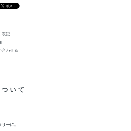
く表記
細
い合わせる
について
ラリーに。