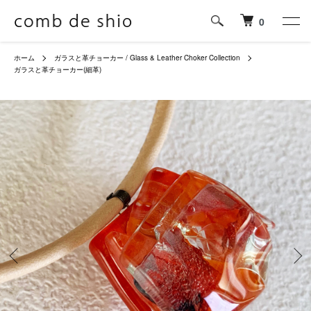
0
ホーム
ガラスと革チョーカー / Glass & Leather Choker Collection
ガラスと革チョーカー(細革)