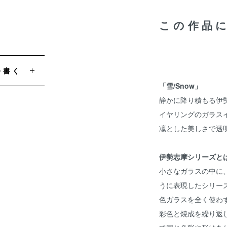
この作品
を書く
「雪/Snow」
静かに降り積もる伊
イヤリングのガラス
凜とした美しさで透
伊勢志摩シリーズと
小さなガラスの中に
うに表現したシリー
色ガラスを全く使わ
彩色と焼成を繰り返