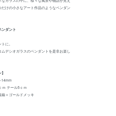
さなガラスの中に、様々な風景や物語が見え
つだけの小さなアート作品のようなペンダン
ペンダント
ントに。
コムデシオガラスのペンダントを是非お楽し
ン】
14mm
ｃｍ テール5ｃｍ
真鍮＋ゴールドメッキ