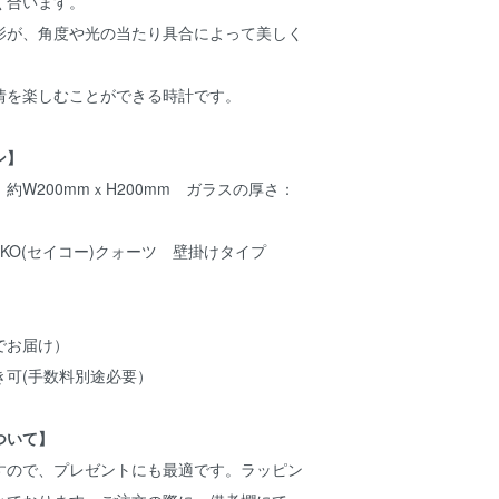
く合います。
影が、角度や光の当たり具合によって美しく
情を楽しむことができる時計です。
ン】
約W200mmｘH200mm ガラスの厚さ：
IKO(セイコー)クォーツ 壁掛けタイプ
でお届け）
き可(手数料別途必要）
ついて】
ですので、プレゼントにも最適です。ラッピン