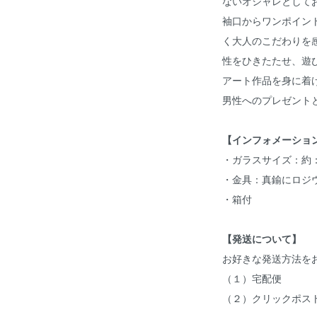
ないオシャレとして
袖口からワンポイン
く大人のこだわりを
性をひきたたせ、遊
アート作品を身に着
男性へのプレゼント
【インフォメーショ
・ガラスサイズ：約：W1
・金具：真鍮にロジ
・箱付
【発送について】
お好きな発送方法を
（１）宅配便
（２）クリックポス