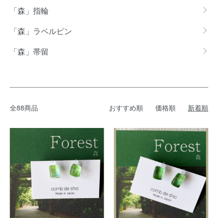
「森」指輪
「森」ラペルピン
「森」帯留
全88商品
おすすめ順
価格順
新着順