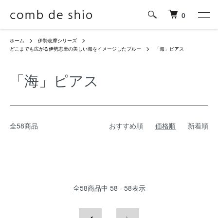
0
ホーム
伊勢志摩シリーズ
どこまでも広がる伊勢志摩の美しい海をイメージしたブルー
「海」ピアス
「海」ピアス
全58商品
おすすめ順
価格順
新着順
全
58
商品中
58 - 58
表示