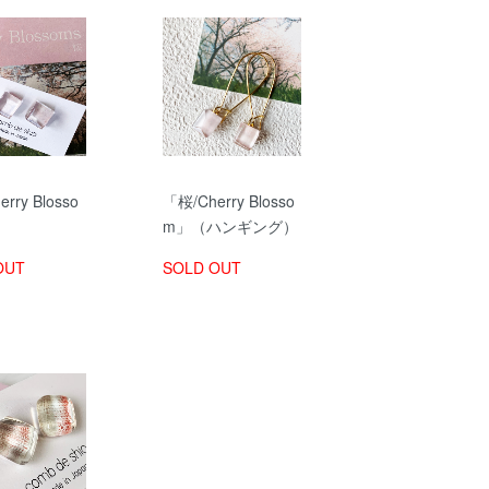
rry Blosso
「桜/Cherry Blosso
m」（ハンギング）
OUT
SOLD OUT